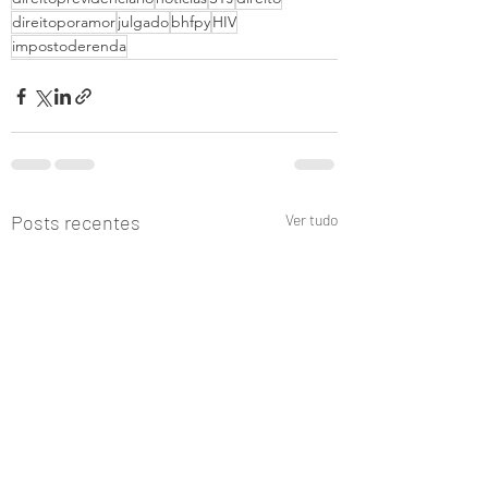
direitoporamor
julgado
bhfpy
HIV
impostoderenda
Posts recentes
Ver tudo